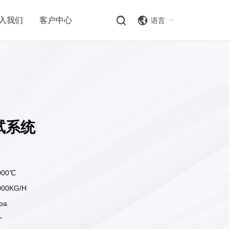
入我们
客户中心
语言
试系统
000℃
00KG/H
pa
个