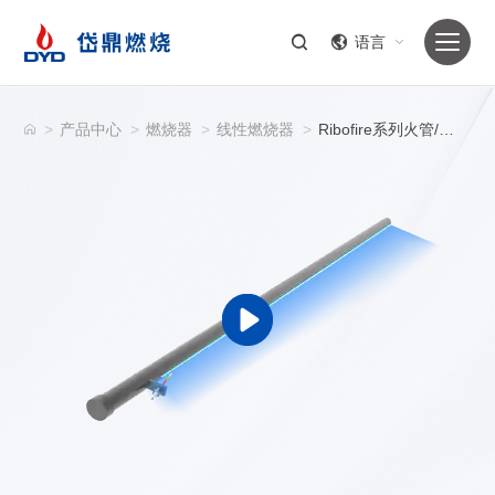
语言
>
产品中心
>
燃烧器
>
线性燃烧器
>
Ribofire系列火管/火排燃烧器