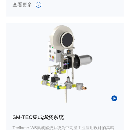
查看更多
表等设备，由自动燃气控制阀控制所有工 作范围的热功
率，燃气通过喷嘴沿着燃烧器内的混合锥与助燃空气混
合，从而产生短且稳定的火焰。
SM-TEC集成燃烧系统
Tecflame-WB集成燃烧系统为中高温工业应用设计的高精