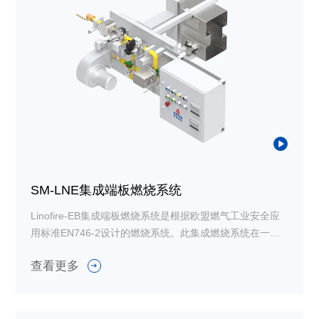
SM-LNE集成端板燃烧系统
Linofire-EB集成端板燃烧系统是根据欧盟燃气工业安全应
用标准EN746-2设计的燃烧系统。此集成燃烧系统在一块
安装端板上集成了整套燃烧系统的部件，包括燃烧器、调
查看更多
压阀、过滤器、切断阀、压力表等设备，最大限度节约客
户现场的空间及安装成本，广泛应用于涂装行业变频空
调，直燃烤炉等应用。