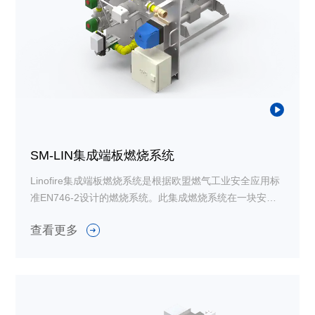
SM-LIN集成端板燃烧系统
Linofire集成端板燃烧系统是根据欧盟燃气工业安全应用标
准EN746-2设计的燃烧系统。此集成燃烧系统在一块安装
端板上集成了整套燃烧系统的部件，包括燃烧器、调压
查看更多
阀、过滤器、切断阀、压力表等设备，最大限度节约客户
现场的空间及安装成本，广泛应用于涂装行业空调，定风
量新风加热应用。