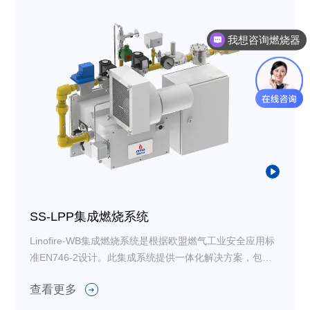
我想咨询燃烧器
怎么联系你们？
SS-LPP集成燃烧系统
Linofire-WB集成燃烧系统是根据欧盟燃气工业安全应用标
准EN746-2设计。此集成系统提供一体化解决方案，包括
燃烧器、调压阀、过滤器、切断阀、压力表等设备。可应
查看更多
用于各种中低温加热应用，如热风烘箱、工业干燥炉和热
风炉等，尤其适用于加热空间有限的工况。